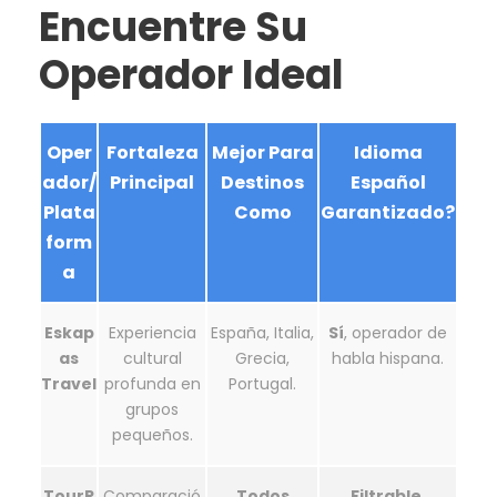
Encuentre Su
Operador Ideal
Oper
Fortaleza
Mejor Para
Idioma
ador/
Principal
Destinos
Español
Plata
Como
Garantizado?
form
a
Eskap
Experiencia
España, Italia,
Sí
, operador de
as
cultural
Grecia,
habla hispana.
Travel
profunda en
Portugal.
grupos
pequeños.
TourR
Comparació
Todos
Filtrable
,