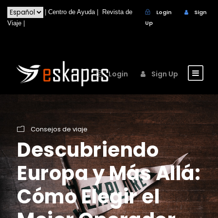
|
Centro de Ayuda
|
Revista de
Login
Sign
Up
Viaje
|
Login
Sign Up
Consejos de viaje
Descubriendo
Europa y Más Allá:
Cómo Elegir el