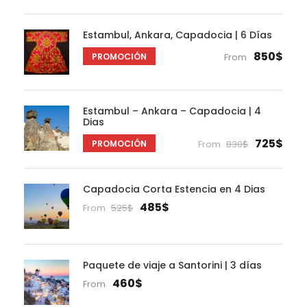
Estambul, Ankara, Capadocia | 6 Días
850$
PROMOCIÓN
From
Estambul – Ankara – Capadocia | 4
Dias
725$
PROMOCIÓN
From
830$
Capadocia Corta Estencia en 4 Dias
485$
From
525$
Paquete de viaje a Santorini | 3 días
460$
From