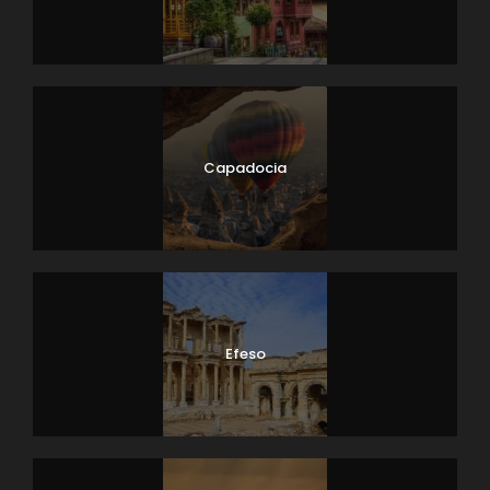
Capadocia
Efeso