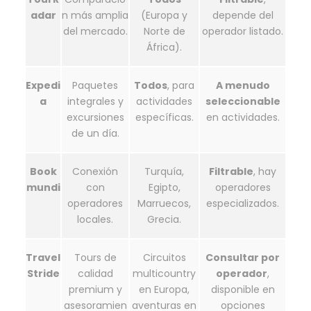
adar
n más amplia
(Europa y
depende del
del mercado.
Norte de
operador listado.
África).
Expedi
Paquetes
Todos
, para
A menudo
a
integrales y
actividades
seleccionable
excursiones
específicas.
en actividades.
de un día.
Book
Conexión
Turquía,
Filtrable
, hay
mundi
con
Egipto,
operadores
operadores
Marruecos,
especializados.
locales.
Grecia.
Travel
Tours de
Circuitos
Consultar por
Stride
calidad
multicountry
operador
,
premium y
en Europa,
disponible en
asesoramien
aventuras en
opciones