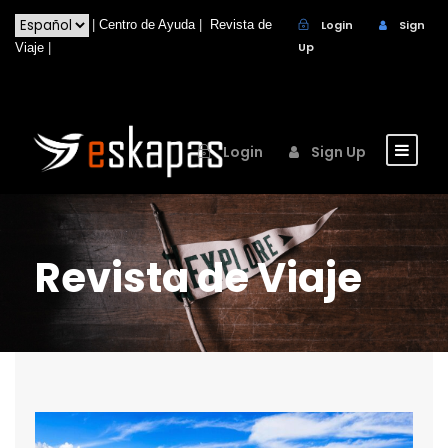
|
Centro de Ayuda
|
Revista de
Login
Sign
Up
Viaje
|
Login
Sign Up
Revista de Viaje