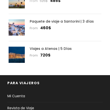
485$
From
525$
Paquete de viaje a Santorini | 3 días
460$
From
Viajes a Atenas | 5 Días
720$
From
PARA VIAJEROS
Mi Cuenta
Revista de Viaje