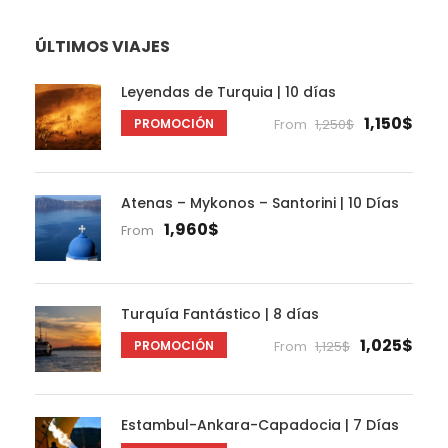
ÚLTIMOS VIAJES
Leyendas de Turquia | 10 días
1,150$
PROMOCIÓN
From
1,250$
Atenas – Mykonos – Santorini | 10 Días
1,960$
From
Turquía Fantástico | 8 días
1,025$
PROMOCIÓN
From
1,125$
Estambul-Ankara-Capadocia | 7 Días