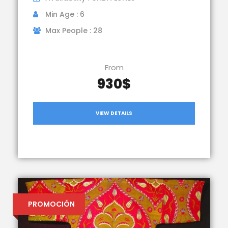
Min Age : 6
Max People : 28
From
930$
VIEW DETAILS
PROMOCIÓN