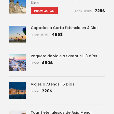
Dias
725$
PROMOCIÓN
From
830$
Capadocia Corta Estencia en 4 Dias
485$
From
525$
Paquete de viaje a Santorini | 3 días
460$
From
Viajes a Atenas | 5 Días
720$
From
Tour Siete Iglesias de Asia Menor