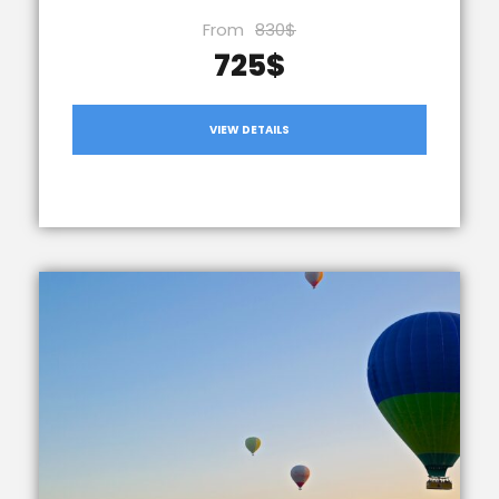
From
830$
725$
VIEW DETAILS