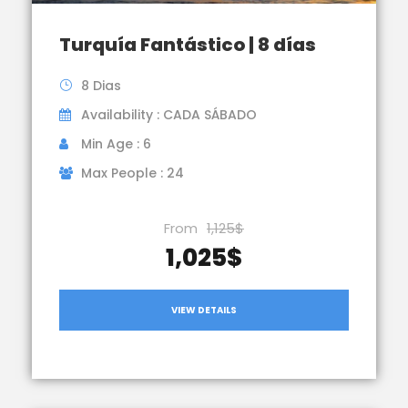
Turquía Fantástico | 8 días
8 Dias
Availability : CADA SÁBADO
Min Age : 6
Max People : 24
From
1,125$
1,025$
VIEW DETAILS