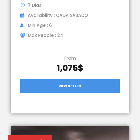
7 Dias
Availability : CADA SÁBADO
Min Age : 6
Max People : 24
From
1,075$
VIEW DETAILS