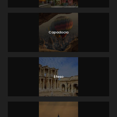
Capadocia
Efeso