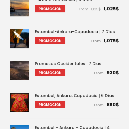
1,025$
PROMOCIÓN
From
1,125$
Estambul-Ankara-Capadocia | 7 Días
1,075$
PROMOCIÓN
From
Promesas Occidentales | 7 Dias
930$
PROMOCIÓN
From
Estambul, Ankara, Capadocia | 6 Días
850$
PROMOCIÓN
From
Estambul – Ankara – Capadocia | 4