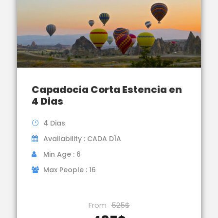
Capadocia Corta Estencia en
4 Dias
4 Dias
Availability : CADA DÍA
Min Age : 6
Max People : 16
From
525$