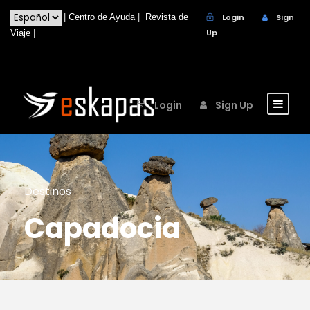
|
Centro de Ayuda
|
Revista de
Login
Sign
Up
Viaje
|
Login
Sign Up
Destinos
Capadocia