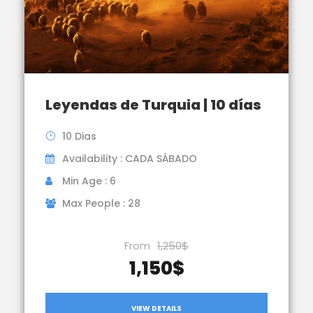
Leyendas de Turquia | 10 días
10 Dias
Availability : CADA SÁBADO
Min Age : 6
Max People : 28
From
1,250$
1,150$
VIEW DETAILS