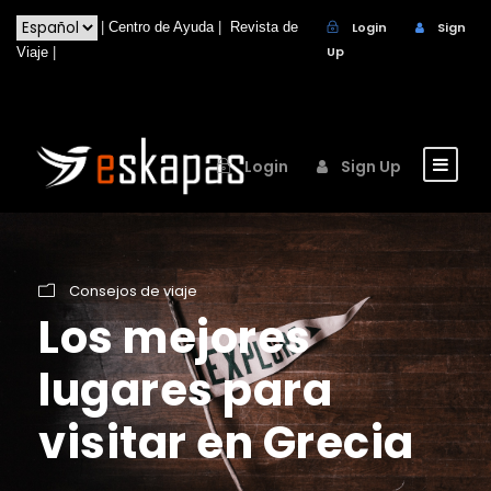
|
Centro de Ayuda
|
Revista de
Login
Sign
Up
Viaje
|
Login
Sign Up
Consejos de viaje
Los mejores
lugares para
visitar en Grecia