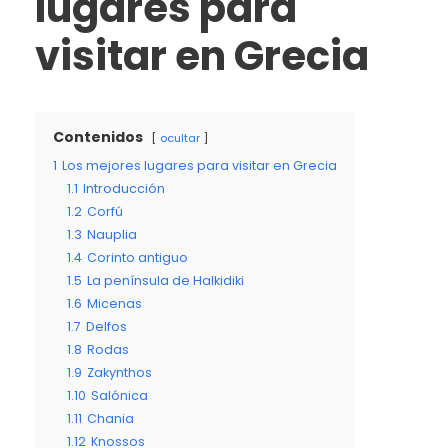
lugares para
visitar en Grecia
Contenidos
ocultar
1
Los mejores lugares para visitar en Grecia
1.1
Introducción
1.2
Corfú
1.3
Nauplia
1.4
Corinto antiguo
1.5
La península de Halkidiki
1.6
Micenas
1.7
Delfos
1.8
Rodas
1.9
Zakynthos
1.10
Salónica
1.11
Chania
1.12
Knossos