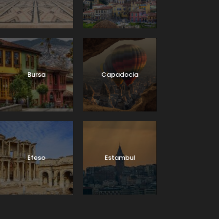
Bursa
Capadocia
Efeso
Estambul