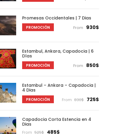
Promesas Occidentales | 7 Dias
930$
PROMOCIÓN
From
Estambul, Ankara, Capadocia | 6
Días
850$
PROMOCIÓN
From
Estambul – Ankara – Capadocia |
4 Dias
725$
PROMOCIÓN
From
830$
Capadocia Corta Estencia en 4
Dias
485$
From
525$