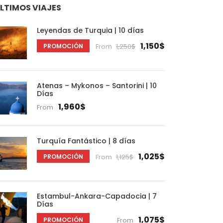
LTIMOS VIAJES
Leyendas de Turquia | 10 días
1,150$
PROMOCIÓN
From
1,250$
Atenas – Mykonos – Santorini | 10
Días
1,960$
From
Turquía Fantástico | 8 días
1,025$
PROMOCIÓN
From
1,125$
Estambul-Ankara-Capadocia | 7
Días
1,075$
PROMOCIÓN
From