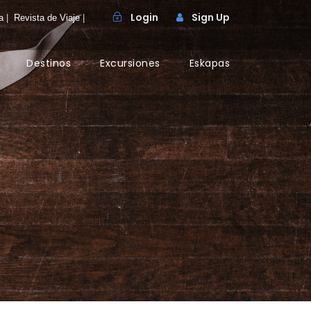
Login
Sign Up
a
|
Revista de Viaje
|
Destinos
Excursiones
Eskapas