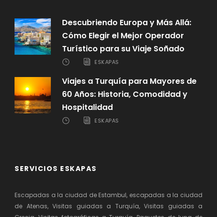
sultanato de Ahmet el cual queriendo superar con
su mezquita a la Basílica de Santa Sofía, la
Descubriendo Europa y Más Allá:
construyó con 6 minaretes. A continuación
Cómo Elegir el Mejor Operador
visitaremos
el Gran Bazar.
Almuerzo. Visita
del
Turístico para su Viaje Soñado
Palacio de Topkapi. Regreso al hotel.
Alojamiento
.
ESKAPAS
Viajes a Turquía para Mayores de
Día 3
Estambul
60 Años: Historia, Comodidad y
Hospitalidad
Desayuno
. Día completo de
visita
del Bósforo y
ESKAPAS
parte asiática donde se encuentra el “
Mercado
Egipcio
” o “Bazar de las especias. A continuación,
nos trasladaremos al puerto para embarcar e iniciar
el
Crucero por el Bósforo
. Desde el barco
SERVICIOS ESKAPAS
podremos admirar el Palacio de Dolmabahce, la
Mezquita, el barrio bohemio de Ortakoy, las
Escapadas a la ciudad de Estambul, escapadas a la ciudad
Fortalezas de Rumelia y Anatolia, el Palacio de
de Atenas, Visitas guiadas a Turquía, Visitas guiadas a
Beylerbeyi, las típicas casas de madera “yali”, etc.