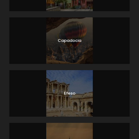
Capadocia
Efeso