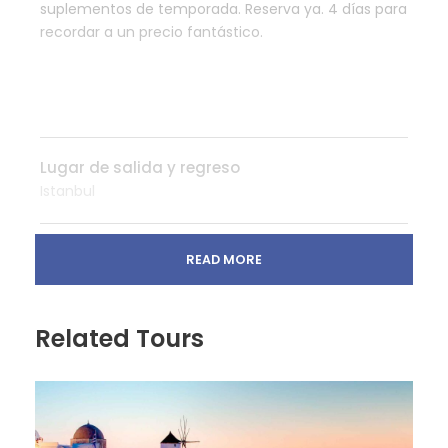
suplementos de temporada. Reserva ya. 4 días para
recordar a un precio fantástico.
Lugar de salida y regreso
Istanbul
Hora de recogida / devolución
READ MORE
Flexible
Related Tours
Precio incluye
Traslados de llegada y salida
2 Visitas de día completo en Estambul con
guía de habla hispana
2 Almuerzos