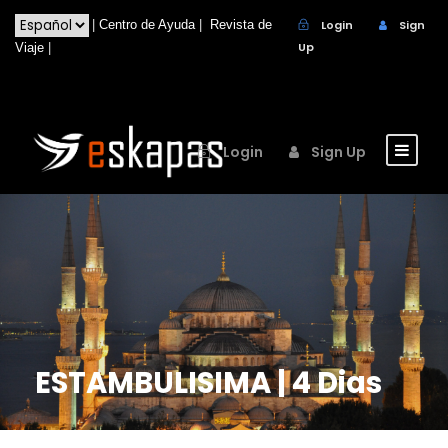
|
Centro de Ayuda
|
Revista de
Login
Sign
Up
Viaje
|
Login
Sign Up
ESTAMBULISIMA | 4 Dias