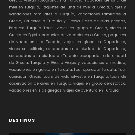
Grecia, Visitas fotográficas a Turquía, Paquetes de luna de
Almuerzo
atravesando el puente colgante e
miel en Turquía, Paquetes de luna de miel a Grecia, Viajes y
intercontinental del Bósforo llegamos a la
Colina de
vacaciones familiares a Turquía, Vacaciones familiares a
Camlica
. Seguimos con la visita del
Palacio de
Grecia, Cruceros a Turquía y Grecia, Salto de islas griegas,
Beylerbeyi
, situado en la orilla asiática bajo el
Paquete Turquía Tours, viajes en grupo a Grecia, viajes a
monumental puente intercontinental. Regreso al
Grecia en Egipto, paquetes de vacaciones a Grecia, paquetes
hotel.
Alojamiento
.
de vacaciones a Turquía, viajes en globo en Capadocia,
viajes en solitario, escapadas a la ciudad de Capadocia,
escapadas a la ciudad de Turquía, escapadas a la ciudad
Día 4
Estambul - Salida
de Grecia, Turquía y Grecia Viajes y vacaciones a medida,
vacaciones en goleta en Turquía, Tour operador Turquía, Tour
Desayuno. Traslado
al aeropuerto. Fin de nuestros
operador Grecia, tours de vida silvestre en Turquía, tours de
servicios.
observación de aves en Turquía, viajes en globo aerostático,
vacaciones en islas griegas, viajes de aventura en Turquía,
DESTINOS