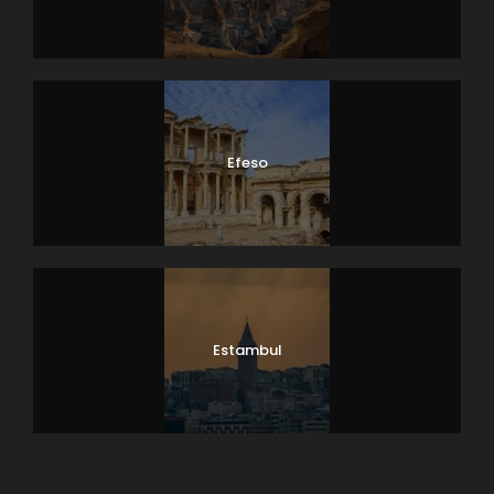
Efeso
Estambul