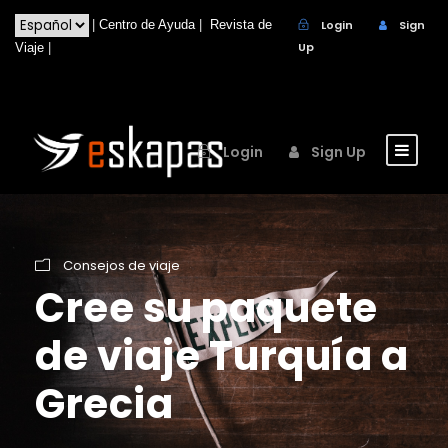
|
Centro de Ayuda
|
Revista de
Login
Sign
Up
Viaje
|
Login
Sign Up
Consejos de viaje
Cree su paquete
de viaje Turquía a
Grecia