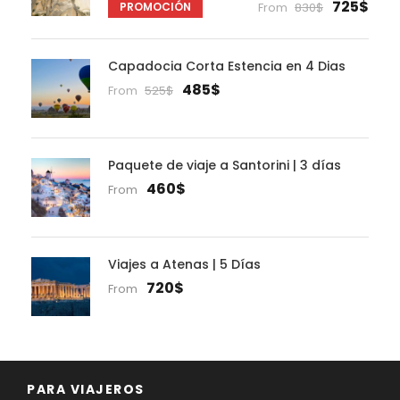
725$
PROMOCIÓN
From
830$
Capadocia Corta Estencia en 4 Dias
485$
From
525$
Paquete de viaje a Santorini | 3 días
460$
From
Viajes a Atenas | 5 Días
720$
From
PARA VIAJEROS