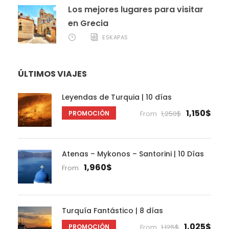
Los mejores lugares para visitar
en Grecia
ESKAPAS
ÚLTIMOS VIAJES
Leyendas de Turquia | 10 días
1,150$
PROMOCIÓN
From
1,250$
Atenas – Mykonos – Santorini | 10 Días
1,960$
From
Turquía Fantástico | 8 días
1,025$
PROMOCIÓN
From
1,125$