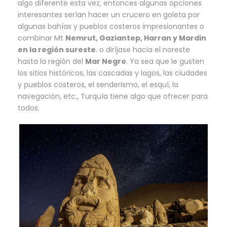
algo diferente esta vez, entonces algunas opciones
interesantes serían hacer un crucero en goleta por
algunas bahías y pueblos costeros impresionantes o
combinar Mt
Nemrut, Gaziantep, Harran y Mardin
en la región sureste
. o diríjase hacia el noreste
hasta la región del
Mar Negro
. Ya sea que le gusten
los sitios históricos, las cascadas y lagos, las ciudades
y pueblos costeros, el senderismo, el esquí, la
navegación, etc., Turquía tiene algo que ofrecer para
todos.